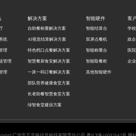
品
解决方案
智能硬件
客
厅
自助餐称重解决方案
智能结算台
学校
系统
AI视觉结算解决方案
双屏点餐机
政企
管理
特色档口点餐解决方案
智能称重台
医院
链管理
智慧餐厨食安解决方案
智能取餐柜
企业
管理
一床一码订餐解决方案
其他智能硬件
部队营养健康食堂方案
长者助餐智慧食堂方案
绿智食堂建设方案
pyright©广州市五宫格信息科技有限责任公司
粤ICP备16092643号
网