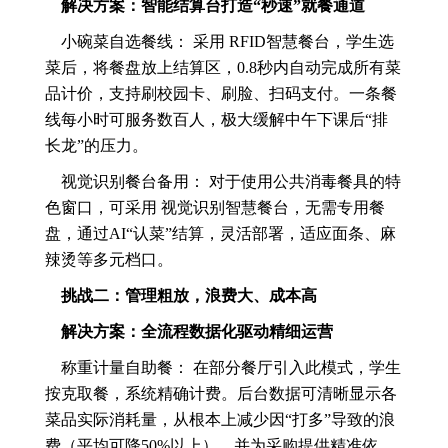
解决方案：智能结算台打造“秒速”就餐通道
小碗菜自选餐线： 采用 RFID智慧餐台，学生选
菜后，将餐盘放上结算区，0.8秒内自动完成所有菜
品计价，支持刷校园卡、刷脸、扫码支付。一条餐
线每小时可服务数百人，极大缓解中午下课后“排
长龙”的压力。
视觉识别餐台备用： 对于使用公共消毒餐具的特
色窗口，可采用 视觉识别智慧餐台，无需专用餐
盘，通过AI“认菜”结算，灵活部署，适应面条、麻
辣烫等多元档口。
挑战二：管理粗放，浪费大、成本高
解决方案：全流程数据化驱动精细运营
称重计量自助餐： 在部分餐厅引入此模式，学生
按克取餐，系统精确计费。后台数据可清晰显示各
菜品实际消耗量，从根本上减少因“打多”导致的浪
费（平均可降50%以上），并为采购提供精准依