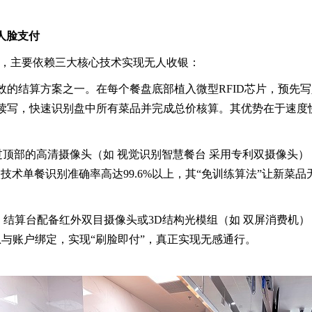
人脸支付
新，主要依赖三大核心技术实现无人收银：
高效的结算方案之一。在每个餐盘底部植入微型RFID芯片，预先写
%稳定读写，快速识别盘中所有菜品并完成总价核算。其优势在于速
通过顶部的高清摄像头（如 视觉识别智慧餐台 采用专利双摄像头
术单餐识别准确率高达99.6%以上，其“免训练算法”让新菜
。结算台配备红外双目摄像头或3D结构光模组（如 双屏消费机
信息与账户绑定，实现“刷脸即付”，真正实现无感通行。