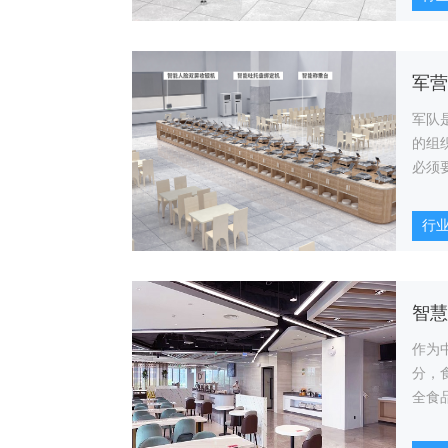
服务
军队
的组
必须
标准
行
作为
分，
全食