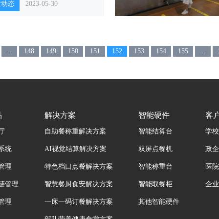
业动态
2023-05-30
...
148
149
150
151
152
153
154
155
...
品
解决方案
智能硬件
客
厅
自助餐称重解决方案
智能结算台
学校
系统
AI视觉结算解决方案
双屏点餐机
政企
管理
特色档口点餐解决方案
智能称重台
医院
链管理
智慧餐厨食安解决方案
智能取餐柜
企业
管理
一床一码订餐解决方案
其他智能硬件