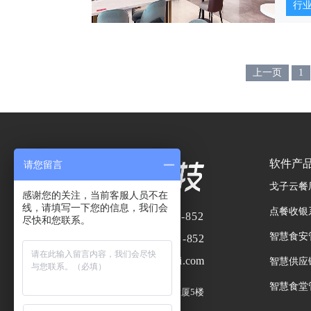
行
上一页
1
软件产
请您留言
戈子云餐
感谢您的关注，当前客服人员不在
线，请填写一下您的信息，我们会
点餐收银
业务热线：
400-8866-852
尽快和您联系。
智慧食安
服务热线：
400- 8866 -852
企业邮箱：
market@wggai.com
智慧供应
智慧食堂
总部地址：
广州市番禺区嘉洲大厦5楼