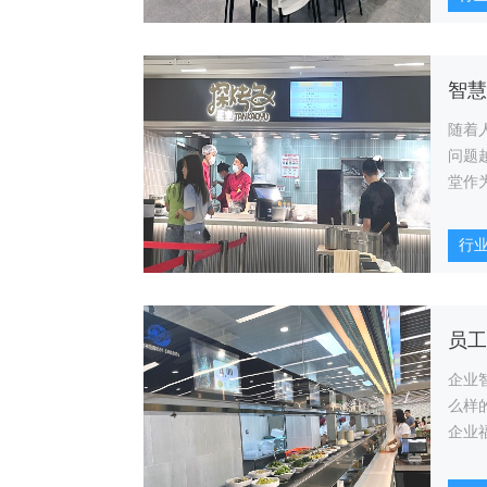
随着
问题
堂作
重要
行
企业
么样
企业
利和