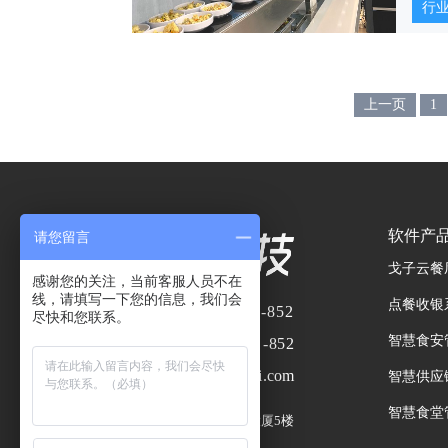
行
上一页
1
软件产
请您留言
戈子云餐
感谢您的关注，当前客服人员不在
线，请填写一下您的信息，我们会
点餐收银
业务热线：
400-8866-852
尽快和您联系。
智慧食安
服务热线：
400- 8866 -852
企业邮箱：
market@wggai.com
智慧供应
智慧食堂
总部地址：
广州市番禺区嘉洲大厦5楼