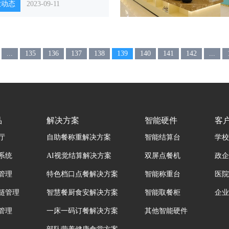
业动态
2023-09-11
...
135
136
137
138
139
140
141
142
...
品
解决方案
智能硬件
客
厅
自助餐称重解决方案
智能结算台
学校
系统
AI视觉结算解决方案
双屏点餐机
政企
管理
特色档口点餐解决方案
智能称重台
医院
链管理
智慧餐厨食安解决方案
智能取餐柜
企业
管理
一床一码订餐解决方案
其他智能硬件