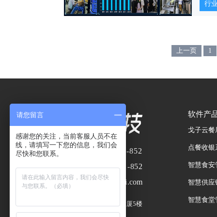
行
上一页
1
软件产
请您留言
戈子云餐
感谢您的关注，当前客服人员不在
线，请填写一下您的信息，我们会
点餐收银
业务热线：
400-8866-852
尽快和您联系。
智慧食安
服务热线：
400- 8866 -852
企业邮箱：
market@wggai.com
智慧供应
智慧食堂
总部地址：
广州市番禺区嘉洲大厦5楼