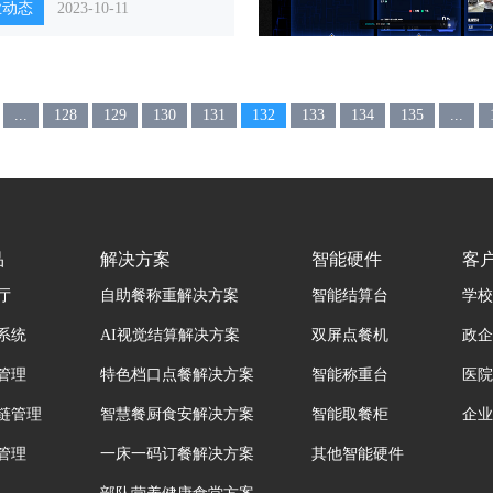
业动态
2023-10-11
...
128
129
130
131
132
133
134
135
...
品
解决方案
智能硬件
客
厅
自助餐称重解决方案
智能结算台
学校
系统
AI视觉结算解决方案
双屏点餐机
政企
管理
特色档口点餐解决方案
智能称重台
医院
链管理
智慧餐厨食安解决方案
智能取餐柜
企业
管理
一床一码订餐解决方案
其他智能硬件