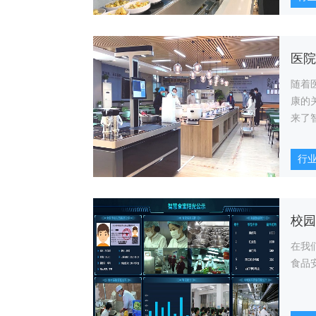
随着
康的
来了
行
在我
食品