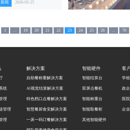
司新闻
2026-02-25
1
...
19
20
21
22
23
24
25
26
...
70
品
解决方案
智能硬件
客
厅
自助餐称重解决方案
智能结算台
学校
系统
AI视觉结算解决方案
双屏点餐机
政企
管理
特色档口点餐解决方案
智能称重台
医院
链管理
智慧餐厨食安解决方案
智能取餐柜
企业
管理
一床一码订餐解决方案
其他智能硬件