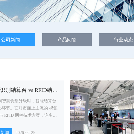
公司新闻
产品问答
行业动态
视觉识别结算台 vs RFID结算台：哪种更适合你的食堂？
划智慧食堂升级时，智能结算台
心环节。面对市面上主流的 视觉
与 RFID 两种技术方案，许多管
难免产生选择困惑。
司新闻
2026-02-25