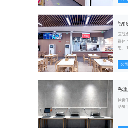
医院
群体
患、
及前
公
厌倦
助餐