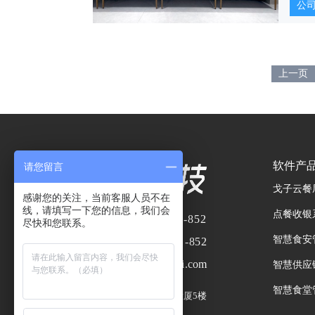
公
上一页
软件产
请您留言
戈子云餐
感谢您的关注，当前客服人员不在
线，请填写一下您的信息，我们会
点餐收银
业务热线：
400-8866-852
尽快和您联系。
智慧食安
服务热线：
400- 8866 -852
企业邮箱：
market@wggai.com
智慧供应
智慧食堂
总部地址：
广州市番禺区嘉洲大厦5楼