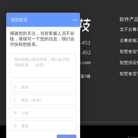
软件产
请您留言
戈子云餐
感谢您的关注，当前客服人员不在
线，请填写一下您的信息，我们会
点餐收银
业务热线：
400-8866-852
尽快和您联系。
智慧食安
服务热线：
400- 8866 -852
企业邮箱：
market@wggai.com
智慧供应
智慧食堂
总部地址：
广州市番禺区嘉洲大厦5楼
Co