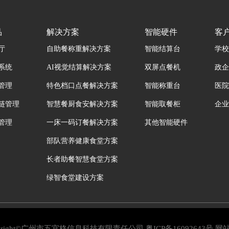
品
解决方案
智能硬件
客
厅
自助餐称重解决方案
智能结算台
学校
系统
AI视觉结算解决方案
双屏点餐机
政企
管理
特色档口点餐解决方案
智能称重台
医院
链管理
智慧餐厨食安解决方案
智能取餐柜
企业
管理
一床一码订餐解决方案
其他智能硬件
部队营养健康食堂方案
长者助餐智慧食堂方案
绿智食堂建设方案
pyright©广州市五宫格信息科技有限责任公司
粤ICP备16092643号
网